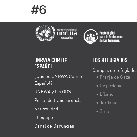
#6
UNRWA COMITÉ
LOS REFUGIADOS
ESPAÑOL
Campos de refugiado
¿Qué es UNRWA Comité
• Franja de Gaza
Español?
• Cisjordania
UNRWA y los ODS
• Líbano
Portal de transparencia
• Jordania
Neutralidad
• Siria
El equipo
Canal de Denuncias