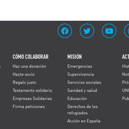
CÓMO COLABORAR
MISIÓN
AC
s
Haz una donación
Emergencias
His
Hazte socio
Supervivencia
Not
Regalo justo
Servicios sociales
Pró
Testamento solidario
Sanidad y salud
UN
Empresas Solidarias
Educación
Pub
Firma peticiones
Derechos de los
refugiados
Acción en España