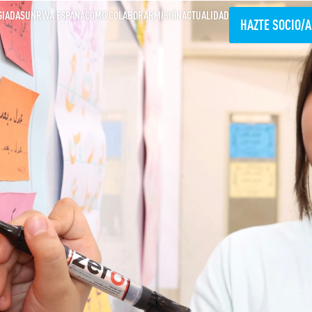
GIADAS
UNRWA ESPAÑA
CÓMO COLABORAR
MISIÓN
ACTUALIDAD
HAZTE SOCIO/A