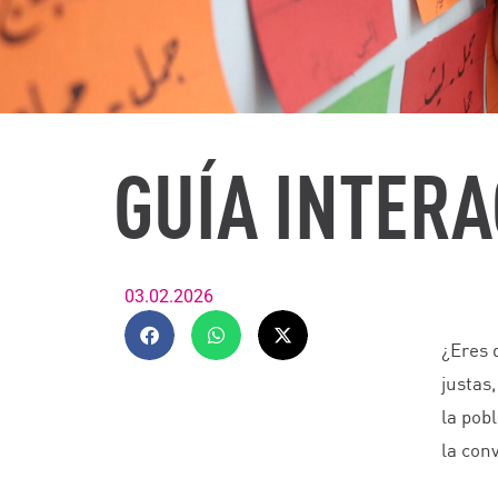
GUÍA INTERA
03.02.2026
¿Eres 
justas
la pob
la con