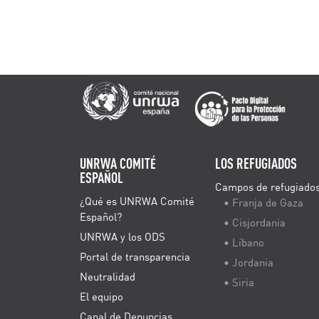
UNRWA COMITÉ
LOS REFUGIADOS
ESPAÑOL
Campos de refugiado
¿Qué es UNRWA Comité
• Franja de Gaza
Español?
• Cisjordania
UNRWA y los ODS
• Líbano
Portal de transparencia
• Jordania
Neutralidad
• Siria
El equipo
Canal de Denuncias