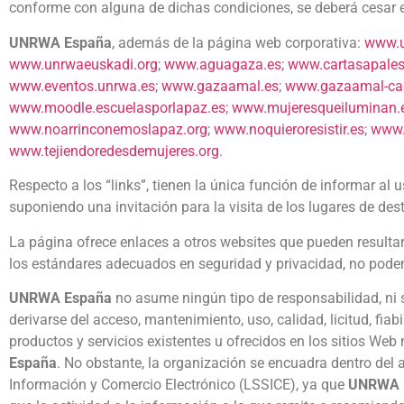
conforme con alguna de dichas condiciones, se deberá cesar en
UNRWA España
, además de la página web corporativa:
www.u
www.unrwaeuskadi.org
;
www.aguagaza.es
;
www.cartasapales
www.eventos.unrwa.es
;
www.gazaamal.es
;
www.gazaamal-ca
www.moodle.escuelasporlapaz.es
;
www.mujeresqueiluminan.
www.noarrinconemoslapaz.org
;
www.noquieroresistir.es
;
www.
www.tejiendoredesdemujeres.org
.
Respecto a los “links”, tienen la única función de informar al 
suponiendo una invitación para la visita de los lugares de dest
La página ofrece enlaces a otros websites que pueden resultar
los estándares adecuados en seguridad y privacidad, no podem
UNRWA España
no asume ningún tipo de responsabilidad, ni si
derivarse del acceso, mantenimiento, uso, calidad, licitud, fia
productos y servicios existentes u ofrecidos en los sitios Web
España
. No obstante, la organización se encuadra dentro del a
Información y Comercio Electrónico (LSSICE), ya que
UNRWA 