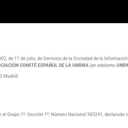
002, de 11 de julio, de Servicios de la Sociedad de la Informació
CIACIÓN COMITÉ ESPAÑOL DE LA UNRWA
(en adelante,
UNRW
02 Madrid
 en el Grupo 1º, Sección 1ª, Número Nacional 585241, declarada 