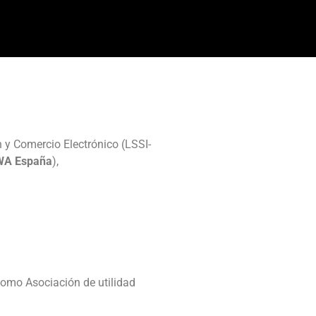
n y Comercio Electrónico (LSSI-
A España
),
como Asociación de utilidad