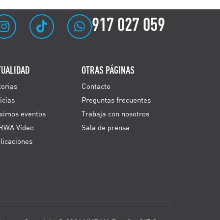
917 027 059
TUALIDAD
OTRAS PÁGINAS
torias
Contacto
icias
Preguntas frecuentes
ximos eventos
Trabaja con nosotros
RWA Vídeo
Sala de prensa
licaciones