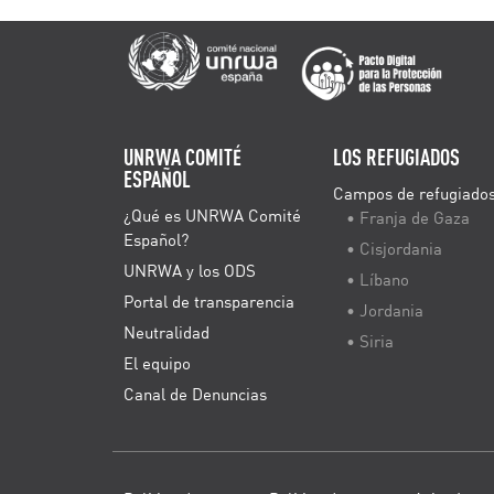
UNRWA COMITÉ
LOS REFUGIADOS
ESPAÑOL
Campos de refugiado
¿Qué es UNRWA Comité
• Franja de Gaza
Español?
• Cisjordania
UNRWA y los ODS
• Líbano
Portal de transparencia
• Jordania
Neutralidad
• Siria
El equipo
Canal de Denuncias