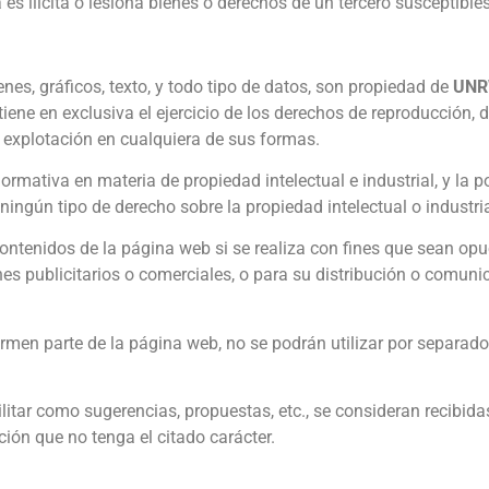
 es ilícita o lesiona bienes o derechos de un tercero susceptibl
es, gráficos, texto, y todo tipo de datos, son propiedad de
UNR
tiene en exclusiva el ejercicio de los derechos de reproducción, d
explotación en cualquiera de sus formas.
ormativa en materia de propiedad intelectual e industrial, y la 
ningún tipo de derecho sobre la propiedad intelectual o industria
contenidos de la página web si se realiza con fines que sean op
fines publicitarios o comerciales, o para su distribución o comun
formen parte de la página web, no se podrán utilizar por separa
tar como sugerencias, propuestas, etc., se consideran recibidas 
ión que no tenga el citado carácter.