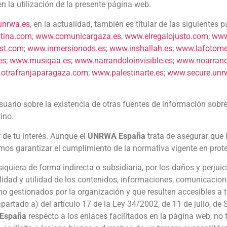
 la utilización de la presente página web.
nrwa.es
, en la actualidad, también es titular de las siguientes 
tina.com
;
www.comunicargaza.es
;
www.elregalojusto.com
;
www
st.com
;
www.inmersionods.es
;
www.inshallah.es
;
www.lafotome
es
;
www.musiqaa.es
;
www.narrandoloinvisible.es
;
www.noarranc
otrafranjaparagaza.com
;
www.palestinarte.es
;
www.secure.unr
usuario sobre la existencia de otras fuentes de información sobre
ino.
 de tu interés. Aunque el
UNRWA España
trata de asegurar que 
os garantizar el cumplimiento de la normativa vigente en prot
quiera de forma indirecta o subsidiaria, por los daños y perjui
bilidad y utilidad de los contenidos, informaciones, comunicacio
 no gestionados por la organización y que resulten accesibles a t
partado a) del artículo 17 de la Ley 34/2002, de 11 de julio, de 
España
respecto a los enlaces facilitados en la página web, no 