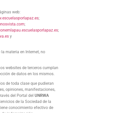
páginas web:
.escuelasporlapaz.es
;
nosvista.com
;
onemlapau.escuelasporlapaz.es
;
wa.es
y
 la materia en Internet, no
los websites de terceros cumplan
ección de datos en los mismos.
cios de toda clase que pudieran
nes, opiniones, manifestaciones,
ravés del Portal del
UNRWA
Servicios de la Sociedad de la
tiene conocimiento efectivo de