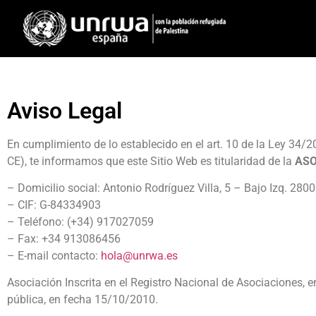
Aviso Legal
En cumplimiento de lo establecido en el art. 10 de la Ley 34/2
CE), te informamos que este Sitio Web es titularidad de la
ASO
– Domicilio social: Antonio Rodríguez Villa, 5 – Bajo Izq. 280
– CIF: G-84334903
– Teléfono: (+34) 917027059
– Fax: +34 913086456
– E-mail contacto:
hola@unrwa.es
Asociación Inscrita en el Registro Nacional de Asociaciones,
pública, en fecha 15/10/2010.